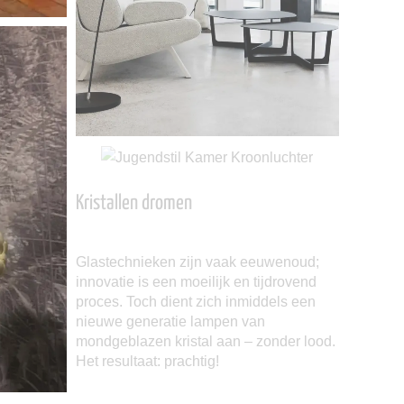
Kristallen dromen
Glastechnieken zijn vaak eeuwenoud;
innovatie is een moeilijk en tijdrovend
proces. Toch dient zich inmiddels een
nieuwe generatie lampen van
mondgeblazen kristal aan – zonder lood.
Het resultaat: prachtig!