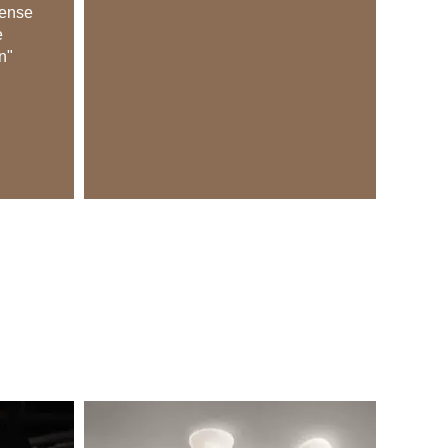
dense
e
n"