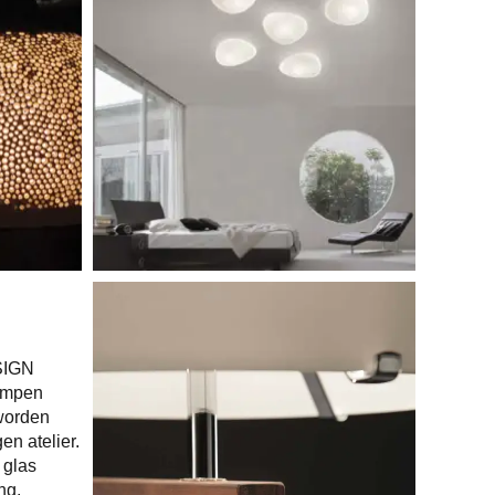
SIGN
ampen
 worden
en atelier.
 glas
ng.