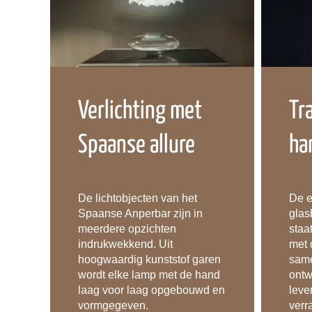
Verlichting met
Tr
Spaanse allure
ha
De lichtobjecten van het
De 
Spaanse Anperbar zijn in
glas
meerdere opzichten
staa
indrukwekkend. Uit
met 
hoogwaardig kunststof garen
same
wordt elke lamp met de hand
ontw
laag voor laag opgebouwd en
leve
vormgegeven.
verr