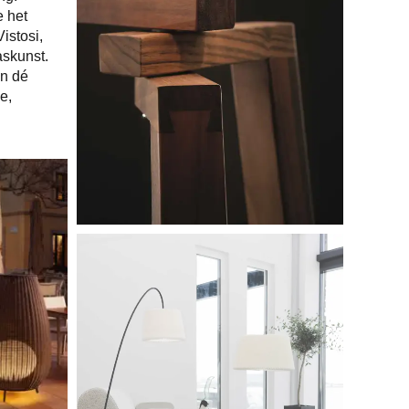
 het
istosi,
askunst.
en dé
e,