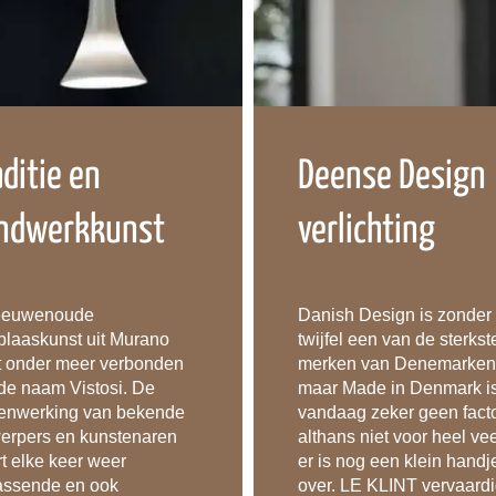
aditie en
Deense Design
ndwerkkunst
verlichting
eeuwenoude
Danish Design is zonder
blaaskunst uit Murano
twijfel een van de sterkst
t onder meer verbonden
merken van Denemarken
de naam Vistosi. De
maar Made in Denmark i
nwerking van bekende
vandaag zeker geen facto
erpers en kunstenaren
althans niet voor heel vee
rt elke keer weer
er is nog een klein handj
assende en ook
over. LE KLINT vervaardi