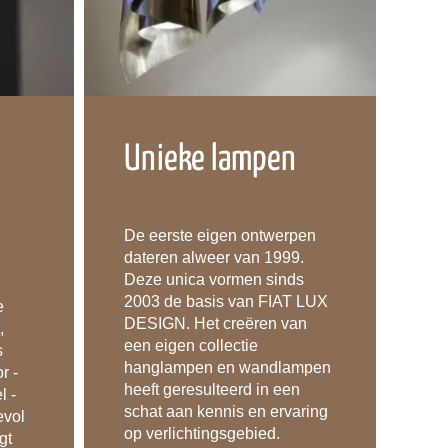
Unieke lampen
De eerste eigen ontwerpen
dateren alweer van 1999.
Deze unica vormen sinds
2003 de basis van FIAT LUX
e
DESIGN. Het creëren van
,
een eigen collectie
s
hanglampen en wandlampen
r -
heeft geresulteerd in een
l -
schat aan kennis en ervaring
evol
op verlichtingsgebied.
gt