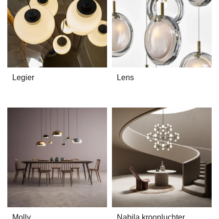
Legier
Lens
Molly
Nabila kroonluchter