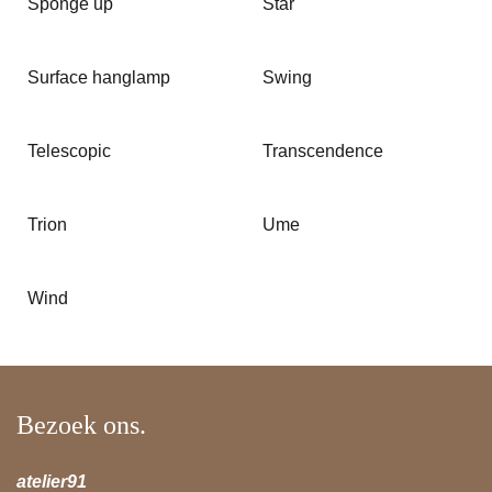
Sponge up
Star
Surface hanglamp
Swing
Telescopic
Transcendence
Trion
Ume
Wind
Bezoek ons.
atelier91