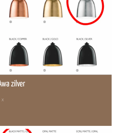
Awa zilver
 X