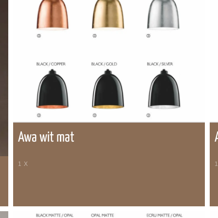
Awa wit mat
1 X
1