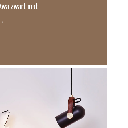
Awa zwart mat
 X