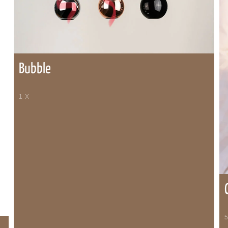
Bubble
1 X