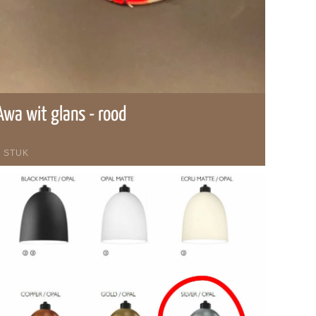
Awa wit glans - rood
1 STUK