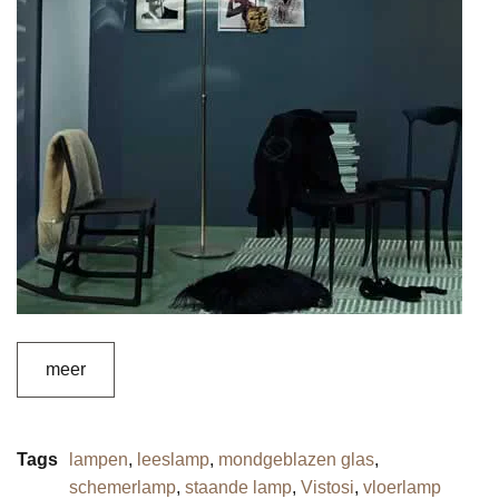
meer
Tags
lampen
,
leeslamp
,
mondgeblazen glas
,
schemerlamp
,
staande lamp
,
Vistosi
,
vloerlamp