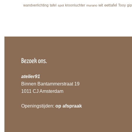
wit
eettafel
wandverlichting
tafel
kroonluchter
Tooy
gip
spot
murano
Bezoek ons.
atelier91
Binnen Bantammerstraat 19
1011 CJ Amsterdam
Openingstijden:
op afspraak