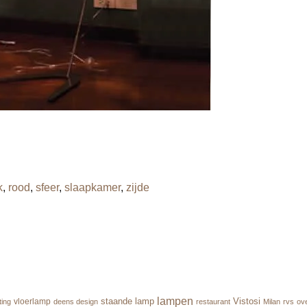
k
,
rood
,
sfeer
,
slaapkamer
,
zijde
lampen
staande lamp
Vistosi
vloerlamp
ting
deens design
restaurant
Milan
rvs
ove