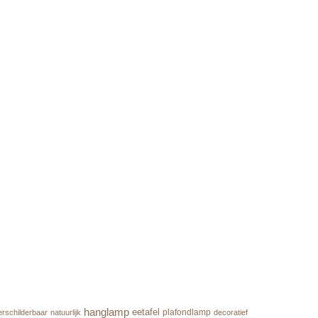
hanglamp
eetafel
plafondlamp
rschilderbaar
natuurlijk
decoratief