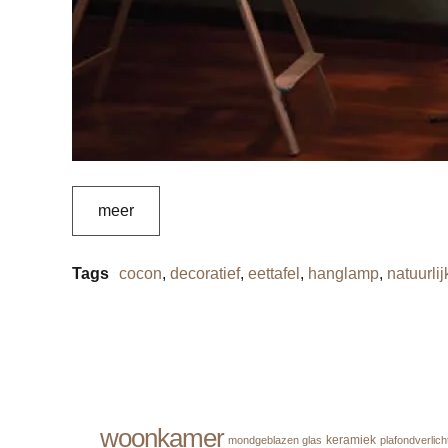
meer
Tags
cocon
,
decoratief
,
eettafel
,
hanglamp
,
natuurlij
woonkamer
keramiek
mondgeblazen glas
plafondverlich