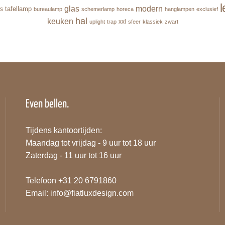
l
glas
modern
tafellamp
s
bureaulamp
schemerlamp
horeca
hanglampen
exclusief
hal
keuken
xxl
uplight
trap
sfeer
klassiek
zwart
Even bellen.
Tijdens kantoortijden:
Maandag tot vrijdag - 9 uur tot 18 uur
Zaterdag - 11 uur tot 16 uur
Telefoon +31 20 6791860
Email:
info@fiatluxdesign.com