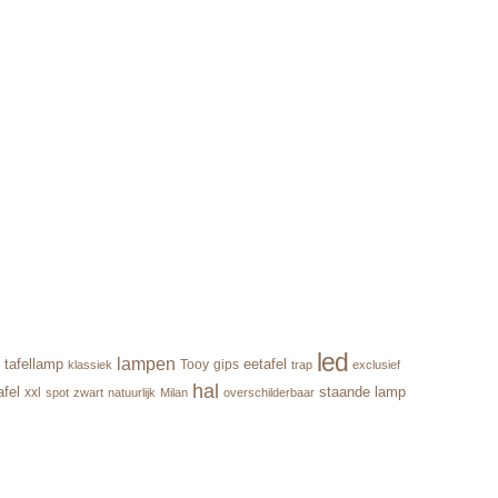
led
lampen
tafellamp
eetafel
Tooy
gips
klassiek
trap
exclusief
hal
afel
staande lamp
xxl
spot
zwart
natuurlijk
Milan
overschilderbaar