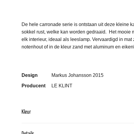
De hele
carronade
serie is ontstaan uit deze kleine
k
sokkel rust
, welke kan worden gedraaid.
Het mooie m
elk interieur
, ideaal als leeslamp.
Vervaardigd in
mat 
notenhout of in de kleur zand met aluminum en eiken
Design
Markus Johansson 2015
Producent
LE KLINT
Kleur
Details