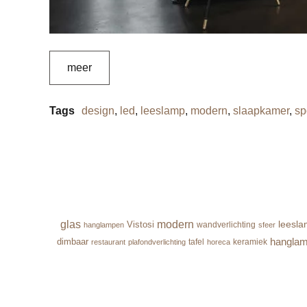
meer
Tags
design
,
led
,
leeslamp
,
modern
,
slaapkamer
,
sp
glas
modern
leesl
Vistosi
wandverlichting
hanglampen
sfeer
hangla
dimbaar
tafel
keramiek
restaurant
plafondverlichting
horeca