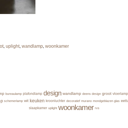
ot
,
uplight
,
wandlamp
,
woonkamer
design
amp
wandlamp
groot
plafondlamp
vloerlamp
bureaulamp
deens design
mp
keuken
wit
eett
kroonluchter
schemerlamp
decoratief
murano
mondgeblazen glas
woonkamer
slaapkamer
uplight
rvs