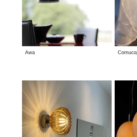
Awa
Cornuco