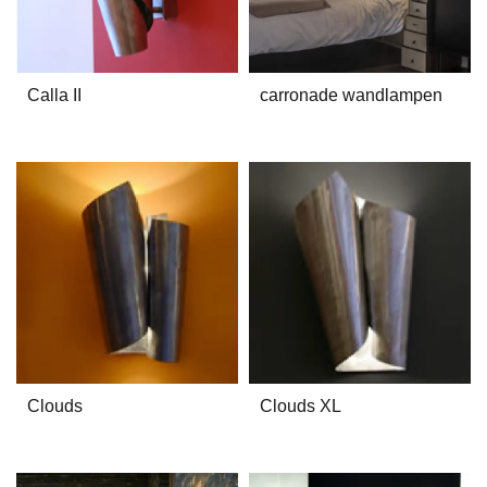
Calla II
carronade wandlampen
Clouds
Clouds XL