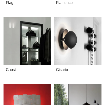
Flag
Flamenco
Ghost
Gisario