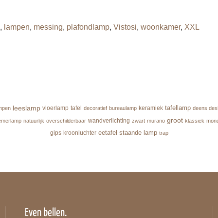
,
lampen
,
messing
,
plafondlamp
,
Vistosi
,
woonkamer
,
XXL
leeslamp
tafellamp
vloerlamp
tafel
keramiek
mpen
decoratief
bureaulamp
deens des
groot
wandverlichting
emerlamp
natuurlijk
overschilderbaar
zwart
murano
klassiek
mond
eetafel
staande lamp
gips
kroonluchter
trap
Even bellen.