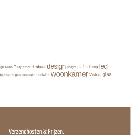
design
led
dimbaar
Tooy
plafondlamp
ign
Milan
sfeer
uplight
woonkamer
glas
eettafel
Vistosi
geblazen glas
exclusief
Verzendkosten & Prijzen.