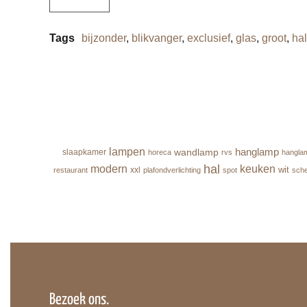
Tags
bijzonder
,
blikvanger
,
exclusief
,
glas
,
groot
,
hal
lampen
hanglamp
wandlamp
slaapkamer
horeca
rvs
hangla
hal
modern
keuken
wit
xxl
restaurant
plafondverlichting
spot
sch
Bezoek ons.