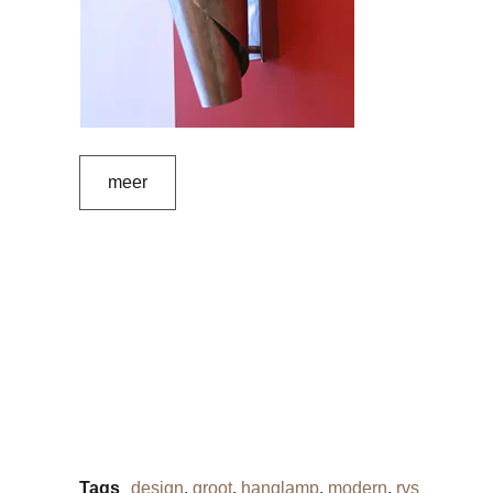
meer
Tags
design
,
groot
,
hanglamp
,
modern
,
rvs