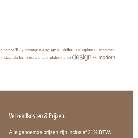
wandlamp
tafellamp
Tooy
slaapkamer
as
horeca
natuurlijk
decoratief
design
modern
staande lamp
ps
tafel
plafondlamp
xxl
murano
Verzendkosten & Prijzen.
Alle genoemde prijzen zijn inclusief 21% BTW.