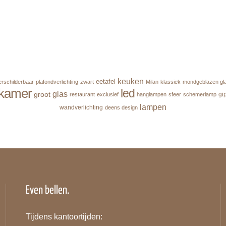
keuken
eetafel
erschilderbaar
plafondverlichting
zwart
Milan
klassiek
mondgeblazen gl
kamer
led
glas
groot
gi
restaurant
exclusief
hanglampen
sfeer
schemerlamp
lampen
wandverlichting
deens design
Even bellen.
Tijdens kantoortijden: