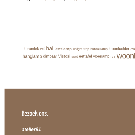
hal
leeslamp
wit
keramiek
kroonluchter
uplight
trap
bureaulamp
ov
woon
hanglamp
dimbaar
Vistosi
eettafel
vloerlamp
spot
rvs
Bezoek ons.
atelier91