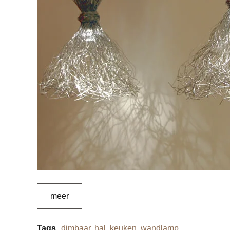
meer
Tags
dimbaar
,
hal
,
keuken
,
wandlamp