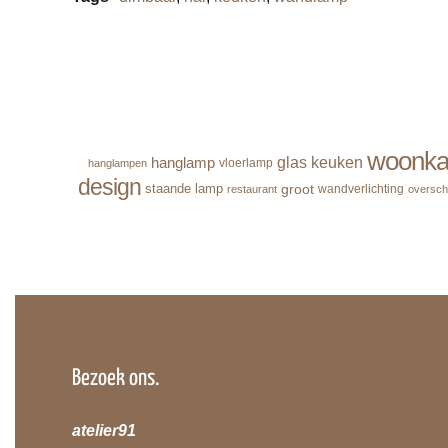
woonk
hanglamp
glas
keuken
vloerlamp
hanglampen
design
groot
staande lamp
wandverlichting
restaurant
oversch
Bezoek ons.
atelier91