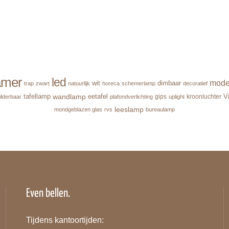
amer
led
mode
wit
dimbaar
trap
zwart
natuurlijk
horeca
schemerlamp
decoratief
wandlamp
tafellamp
eetafel
V
gips
kroonluchter
ilderbaar
plafondverlichting
uplight
leeslamp
mondgeblazen glas
rvs
bureaulamp
Even bellen.
Tijdens kantoortijden: