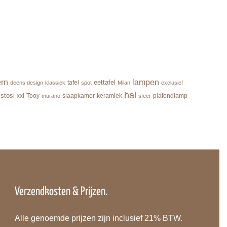
rn
lampen
eettafel
tafel
deens design
klassiek
spot
Milan
exclusief
hal
istosi
xxl
Tooy
slaapkamer
keramiek
plafondlamp
murano
sfeer
Verzendkosten & Prijzen.
Alle genoemde prijzen zijn inclusief 21% BTW.