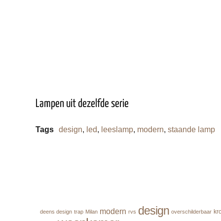
Lampen uit dezelfde serie
Tags
design
,
led
,
leeslamp
,
modern
,
staande lamp
design
modern
kr
deens design
trap
Milan
rvs
overschilderbaar