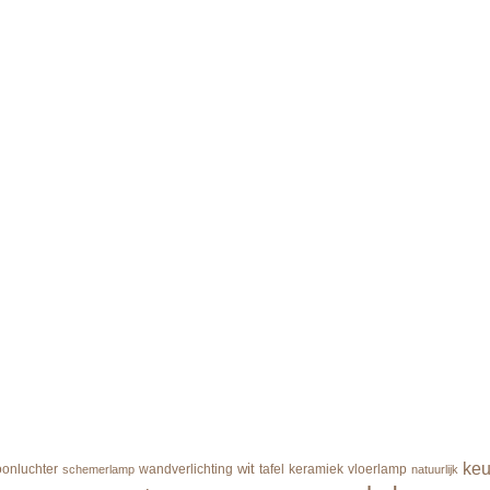
ke
wit
oonluchter
wandverlichting
tafel
keramiek
vloerlamp
schemerlamp
natuurlijk