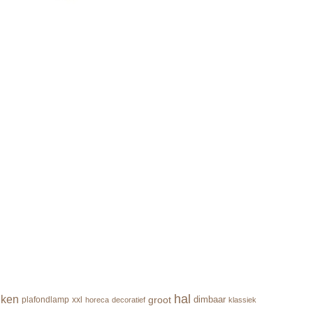
hal
uken
groot
dimbaar
plafondlamp
xxl
horeca
decoratief
klassiek