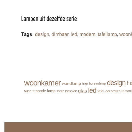
Lampen uit dezelfde serie
Tags
design
,
dimbaar
,
led
,
modern
,
tafellamp
,
woon
woonkamer
design
ha
wandlamp
trap
bureaulamp
led
glas
staande lamp
tafel
kerami
Milan
sfeer
klassiek
decoratief