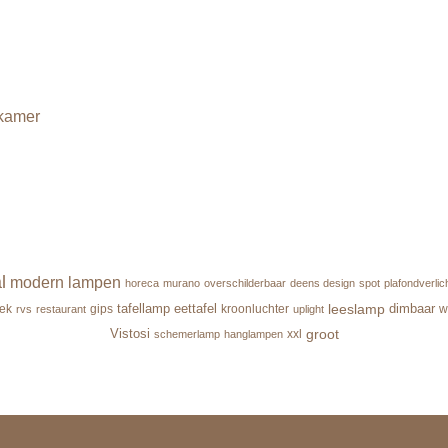
kamer
l
modern
lampen
horeca
murano
overschilderbaar
deens design
spot
plafondverlic
leeslamp
tafellamp
eettafel
dimbaar
ek
gips
kroonluchter
w
rvs
restaurant
uplight
groot
Vistosi
xxl
schemerlamp
hanglampen