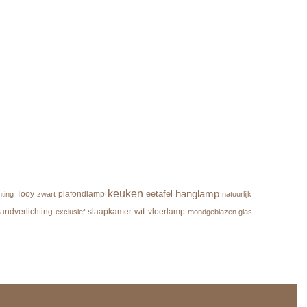
keuken
hanglamp
eetafel
Tooy
plafondlamp
hting
zwart
natuurlijk
wit
andverlichting
slaapkamer
vloerlamp
exclusief
mondgeblazen glas