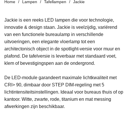
Home
Lampen
Tafellampen
Jackie
Jackie is een reeks LED
lampen die voor technologie,
innovatie & design staan.
Jackie is veelzijdig, variërend
van een
functionele bureau
lamp
in verschillende
uitvoeringen,
een elegante vloerlamp tot
een
architectonisch
object in de spotlight-versie voor
muur en
plafond. De tafelversie is leverbaar
met standaard voet,
klem of bevestigingspen aan de ondergrond.
De
LED-module garandeert maximale lichtkwaliteit met
CRI> 90,
dimbaar door STEP DIM-regeling met 5
lichtintensiteitsinstellingen
. I
deaal voor bureaus
thuis of op
kantoor
.
Witte, zwarte, rode, titanium en mat messing
afwerkingen zijn
beschikbaar.