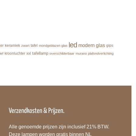
led
modern
glas
er
keramiek
tafel
gips
zwart
mondgeblazen glas
tafellamp
kroonluchter
xxl
ief
overschilderbaar
murano
plafondverlichting
Verzendkosten & Prijzen.
Alle genoemde prijzen zijn inclusief 21% BTW.
Deze lampen worden gratis binnen NL