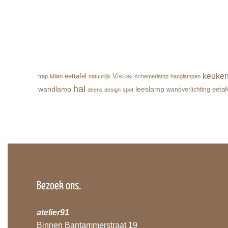
keuke
eettafel
Vistosi
trap
Milan
natuurlijk
schemerlamp
hanglampen
hal
wandlamp
leeslamp
eetaf
wandverlichting
deens design
spot
Bezoek ons.
atelier91
Binnen Bantammerstraat 19