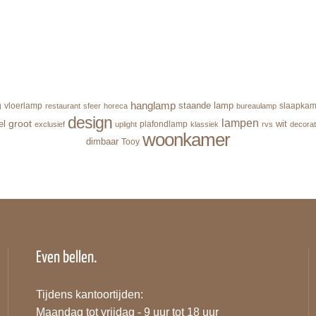
n
hanglamp
staande lamp
vloerlamp
slaapkam
restaurant
sfeer
horeca
bureaulamp
design
lampen
groot
el
wit
plafondlamp
exclusief
uplight
klassiek
rvs
decorat
woonkamer
dimbaar
Tooy
Even bellen.
Tijdens kantoortijden:
Maandag tot vrijdag - 9 uur tot 18 uur