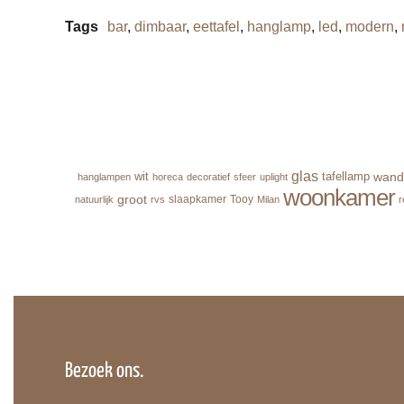
Tags
bar
,
dimbaar
,
eettafel
,
hanglamp
,
led
,
modern
,
glas
wand
wit
tafellamp
hanglampen
horeca
decoratief
sfeer
uplight
woonkamer
groot
slaapkamer
Tooy
natuurlijk
rvs
Milan
r
Bezoek ons.