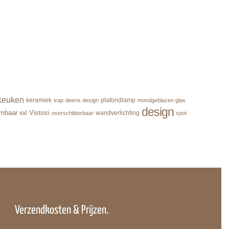
keuken
keramiek
plafondlamp
trap
deens design
mondgeblazen glas
design
imbaar
Vistosi
xxl
wandverlichting
overschilderbaar
spot
Verzendkosten & Prijzen.