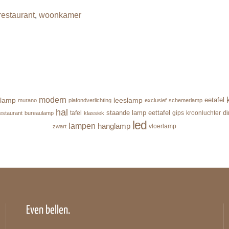
restaurant
,
woonkamer
modern
lamp
leeslamp
eetafel
murano
plafondverlichting
exclusief
schemerlamp
hal
staande lamp
eettafel
d
tafel
gips
kroonluchter
estaurant
bureaulamp
klassiek
led
lampen
hanglamp
vloerlamp
zwart
Even bellen.