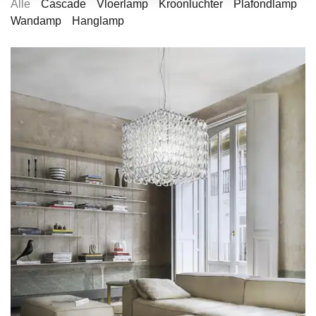
Alle
Cascade
Vloerlamp
Kroonluchter
Plafondlamp
Wandamp
Hanglamp