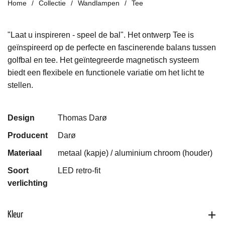
Home
Collectie
Wandlampen
Tee
"Laat u inspireren - speel de bal". Het ontwerp Tee is
geïnspireerd op de perfecte en fascinerende balans tussen
golfbal en tee.
Het geïntegreerde
magnetisch systeem
biedt een flexibele en
functionele
variatie om
het licht te
stellen
.
Design
Thomas Darø
Producent
Darø
Materiaal
metaal (kapje) / aluminium chroom (houder)
Soort
LED retro-fit
verlichting
Kleur