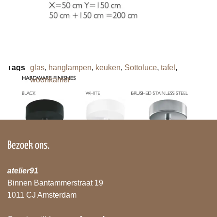
Lampen uit dezelfde serie
Tags
glas
,
hanglampen
,
keuken
,
Sottoluce
,
tafel
,
woonkamer
Bezoek ons.
atelier91
Binnen Bantammerstraat 19
1011 CJ Amsterdam