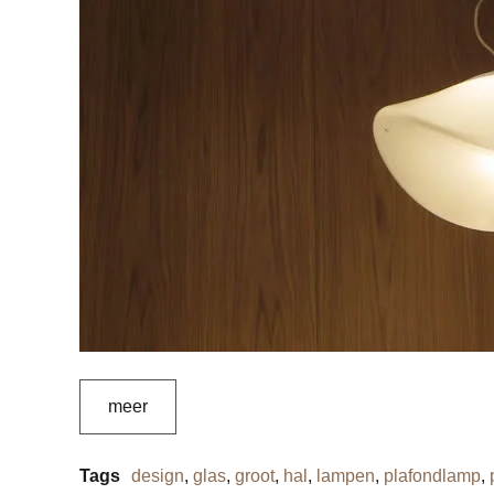
meer
Tags
design
,
glas
,
groot
,
hal
,
lampen
,
plafondlamp
,