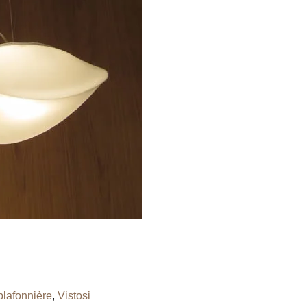
plafonnière
,
Vistosi