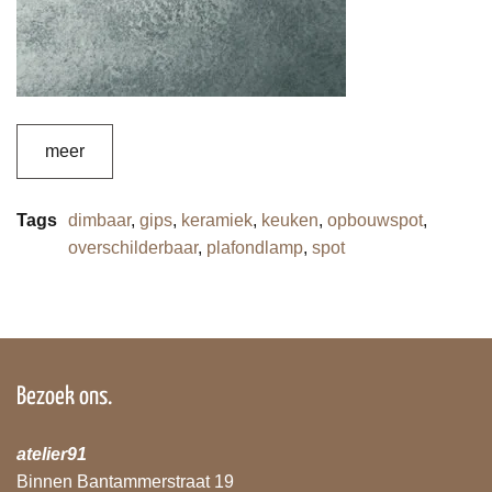
meer
Tags
dimbaar
,
gips
,
keramiek
,
keuken
,
opbouwspot
,
overschilderbaar
,
plafondlamp
,
spot
Bezoek ons.
atelier91
Binnen Bantammerstraat 19