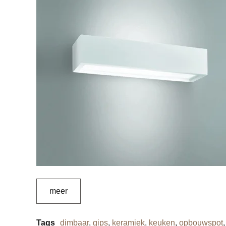
meer
Tags
dimbaar
,
gips
,
keramiek
,
keuken
,
opbouwspot