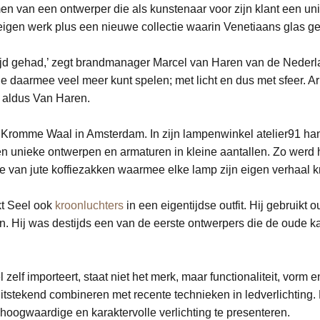
 van een ontwerper die als kunstenaar voor zijn klant een uni
eigen werk plus een nieuwe collectie waarin Venetiaans glas ge
tijd gehad,’ zegt brandmanager Marcel van Haren van de Nederl
je daarmee veel meer kunt spelen; met licht en dus met sfeer. 
” aldus Van Haren.
e Kromme Waal in Amsterdam. In zijn lampenwinkel atelier91 han
en unieke ontwerpen en armaturen in kleine aantallen. Zo werd 
 van jute koffiezakken waarmee elke lamp zijn eigen verhaal kri
kt Seel ook
kroonluchters
in een eigentijdse outfit. Hij gebruikt o
. Hij was destijds een van de eerste ontwerpers die de oude ka
zelf importeert, staat niet het merk, maar functionaliteit, vorm
uitstekend combineren met recente technieken in ledverlichting. 
hoogwaardige en karaktervolle verlichting te presenteren.