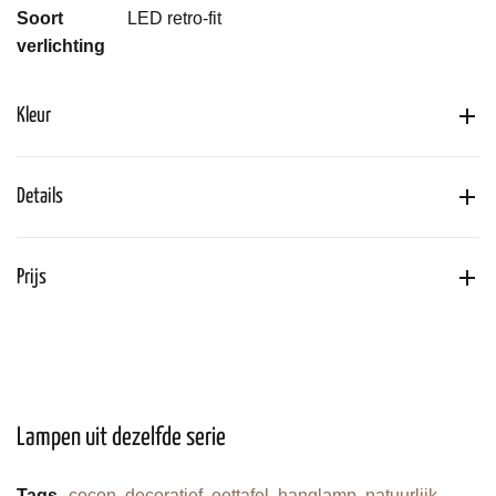
Soort
LED retro-fit
verlichting
Kleur
Details
Prijs
Lampen uit dezelfde serie
Tags
cocon
,
decoratief
,
eettafel
,
hanglamp
,
natuurlijk
,