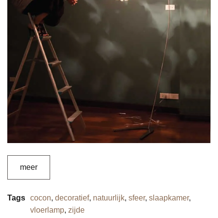
meer
Tags
cocon
,
decoratief
,
natuurlijk
,
sfeer
,
slaapkamer
,
vloerlamp
,
zijde