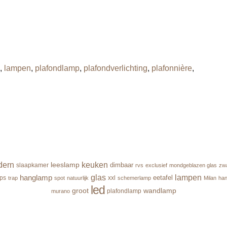
,
lampen
,
plafondlamp
,
plafondverlichting
,
plafonnière
,
dern
keuken
leeslamp
dimbaar
slaapkamer
rvs
exclusief
mondgeblazen glas
zw
hanglamp
glas
lampen
eetafel
ips
xxl
trap
spot
natuurlijk
schemerlamp
Milan
ha
led
groot
wandlamp
plafondlamp
murano