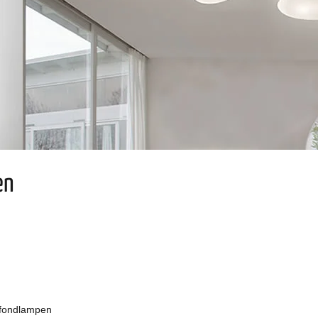
en
afondlampen