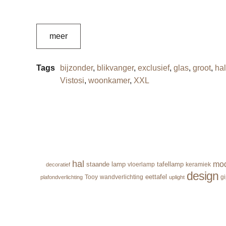
meer
Tags
bijzonder
,
blikvanger
,
exclusief
,
glas
,
groot
,
hal
Vistosi
,
woonkamer
,
XXL
hal
mo
staande lamp
tafellamp
vloerlamp
keramiek
decoratief
design
eettafel
Tooy
wandverlichting
g
plafondverlichting
uplight