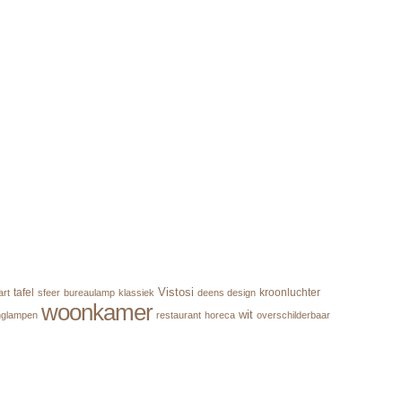
Vistosi
tafel
kroonluchter
art
sfeer
bureaulamp
klassiek
deens design
woonkamer
wit
nglampen
restaurant
horeca
overschilderbaar