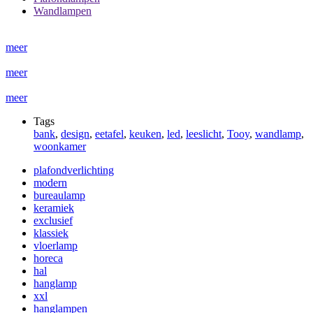
Wandlampen
meer
meer
meer
Tags
bank
,
design
,
eetafel
,
keuken
,
led
,
leeslicht
,
Tooy
,
wandlamp
,
woonkamer
plafondverlichting
modern
bureaulamp
keramiek
exclusief
klassiek
vloerlamp
horeca
hal
hanglamp
xxl
hanglampen