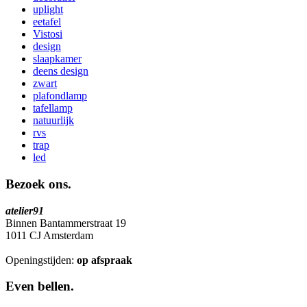
uplight
eetafel
Vistosi
design
slaapkamer
deens design
zwart
plafondlamp
tafellamp
natuurlijk
rvs
trap
led
Bezoek ons.
atelier91
Binnen Bantammerstraat 19
1011 CJ Amsterdam
Openingstijden:
op afspraak
Even bellen.