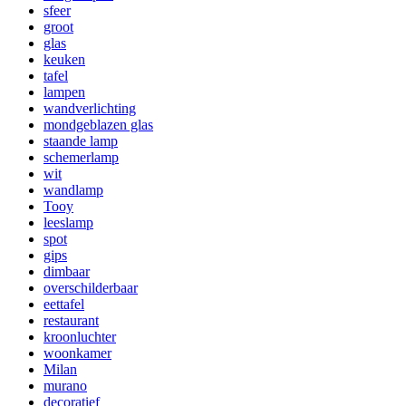
sfeer
groot
glas
keuken
tafel
lampen
wandverlichting
mondgeblazen glas
staande lamp
schemerlamp
wit
wandlamp
Tooy
leeslamp
spot
gips
dimbaar
overschilderbaar
eettafel
restaurant
kroonluchter
woonkamer
Milan
murano
decoratief