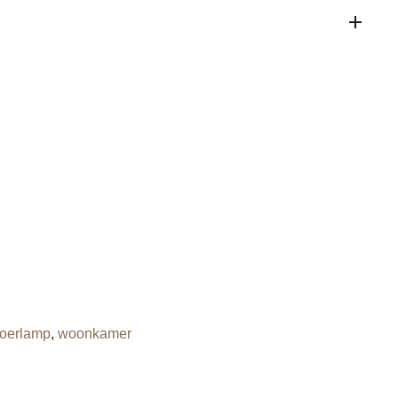
loerlamp
,
woonkamer