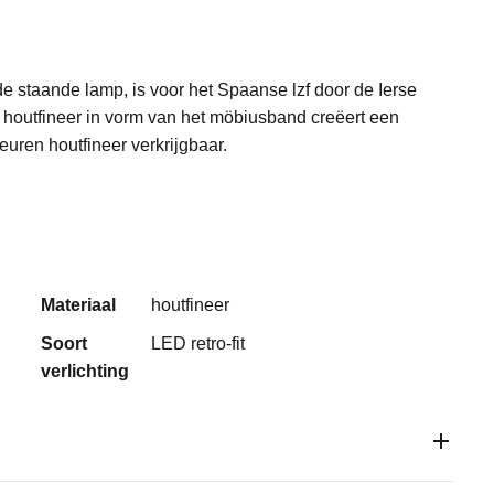
de staande lamp, is voor het Spaanse lzf door de Ierse
houtfineer in vorm van het möbiusband creëert een
euren houtfineer verkrijgbaar.
Materiaal
houtfineer
Soort
LED retro-fit
verlichting